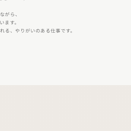
いながら、
います。
られる、
やり
がいのある仕事です。