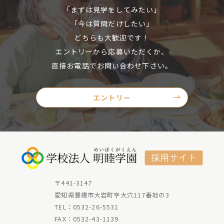
「まずは見学をしてみたい」
「今
は質問だけしたい」
どちらも大歓迎です！
エントリーから応募いただくか、
直接
お電話でお問い合わせ下さい。
エントリー
〒441-3147
愛知
県豊橋市大岩町字大穴117番地の3
TEL：
0532-26-5531
FAX：0532-43-1139