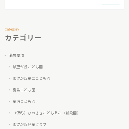
ナ
ビ
ゲ
Category
ー
カテゴリー
シ
ョ
募集要項
ン
希望が丘こども園
希望が丘第二こども園
鹿島こども園
童浦こども園
（仮称）ひのさきこどもえん（新設園）
希望が丘児童クラブ