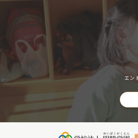
ー
シ
ョ
ン
エン