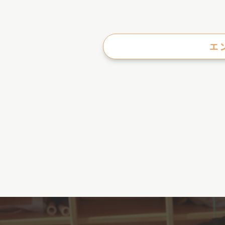
エ
投
稿
ナ
ビ
ゲ